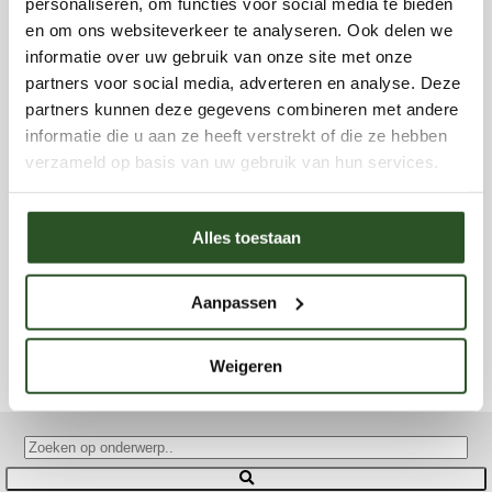
personaliseren, om functies voor social media te bieden
Grotere oogsten én meer biodiversiteit? Dit onderzoek laat
en om ons websiteverkeer te analyseren. Ook delen we
zien dat natuurvriendelijke landbouw loont
07 juli 2026
informatie over uw gebruik van onze site met onze
partners voor social media, adverteren en analyse. Deze
partners kunnen deze gegevens combineren met andere
informatie die u aan ze heeft verstrekt of die ze hebben
verzameld op basis van uw gebruik van hun services.
Alles toestaan
Aanpassen
Klimaatverandering maakt bijen nóg gevoeliger voor
bestrijdingsmiddelen
07 juli 2026
Weigeren
Meer nieuws