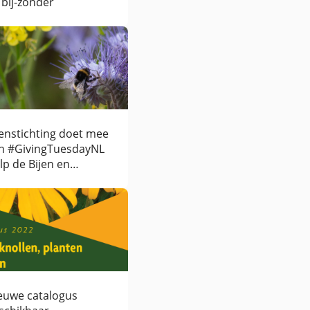
 bij-zonder
jenstichting doet mee
n #GivingTuesdayNL
lp de Bijen en
mmels!
euwe catalogus