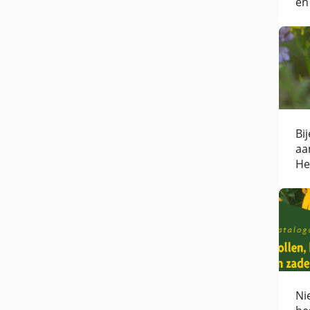
en
Bi
aa
He
Ho
Ni