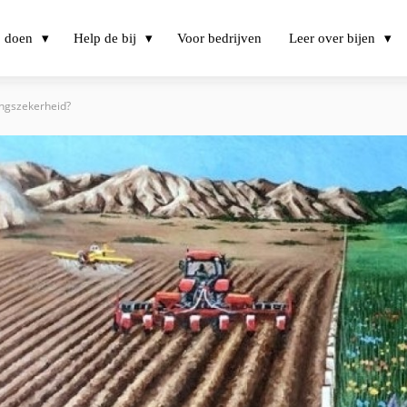
j doen
Help de bij
Voor bedrijven
Leer over bijen
ingszekerheid?