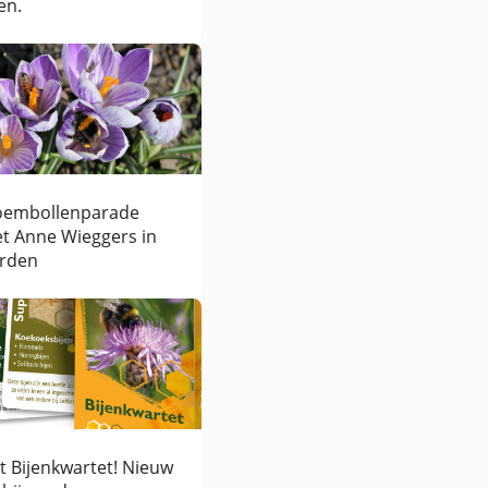
en.
oembollenparade
t Anne Wieggers in
rden
t Bijenkwartet! Nieuw