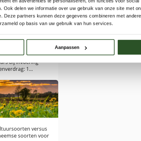
ent en advertenties te personaliseren, om functies voor social
. Ook delen we informatie over uw gebruik van onze site met on
e. Deze partners kunnen deze gegevens combineren met andere i
erzameld op basis van uw gebruik van hun services.
Aanpassen
ktip: Nederland ligt
ars bij invoering
enverdrag: 1
ndaag maandag 15
ril 18.15 uur
ltuursoorten versus
heemse soorten voor