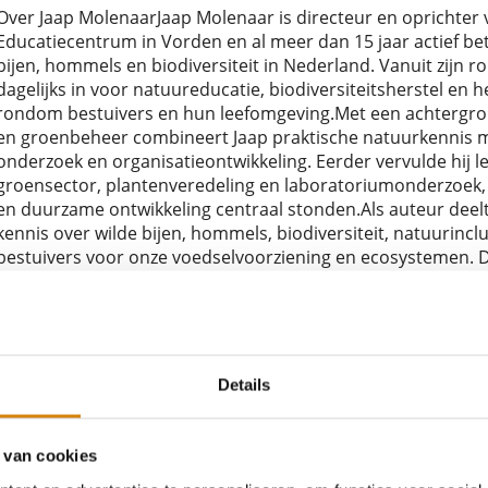
Over Jaap MolenaarJaap Molenaar is directeur en oprichter v
Educatiecentrum in Vorden en al meer dan 15 jaar actief be
bijen, hommels en biodiversiteit in Nederland. Vanuit zijn rol
dagelijks in voor natuureducatie, biodiversiteitsherstel en
rondom bestuivers en hun leefomgeving.Met een achtergron
en groenbeheer combineert Jaap praktische natuurkennis me
onderzoek en organisatieontwikkeling. Eerder vervulde hij 
groensector, plantenveredeling en laboratoriumonderzoek, 
en duurzame ontwikkeling centraal stonden.Als auteur deelt 
kennis over wilde bijen, hommels, biodiversiteit, natuurincl
bestuivers voor onze voedselvoorziening en ecosystemen. D
lezingen, workshops en excursies over bijen en natuurbelevi
inspireren om bewuster om te gaan met natuur en zelf bij te
leefomgeving. Als auteur deelt Jaap toegankelijke en inhoudel
hommels, biodiversiteit, natuurinclusief tuinieren en het b
voedselvoorziening en ecosystemen. Daarnaast verzorgt hij
Details
excursies over bijen en natuurbeleving.Met zijn blogs wil 
te gaan met natuur en zelf bij te dragen aan een bijvriendel
 van cookies
 ook