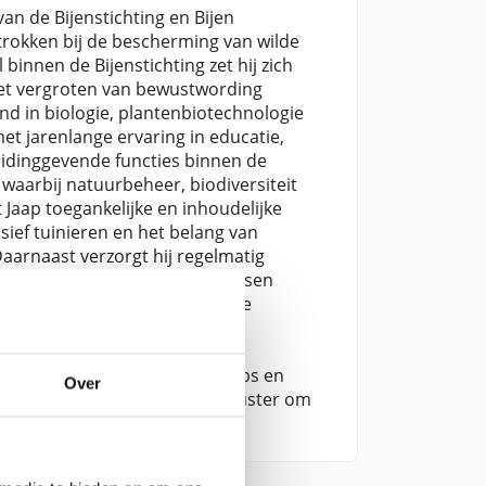
an de Bijenstichting en Bijen
trokken bij de bescherming van wilde
 binnen de Bijenstichting zet hij zich
 het vergroten van bewustwording
d in biologie, plantenbiotechnologie
t jarenlange ervaring in educatie,
leidinggevende functies binnen de
waarbij natuurbeheer, biodiversiteit
Jaap toegankelijke en inhoudelijke
usief tuinieren en het belang van
aarnaast verzorgt hij regelmatig
ng.Met zijn blogs wil Jaap mensen
 dragen aan een bijvriendelijke
ijke kennis over wilde bijen,
elang van bestuivers voor onze
 regelmatig lezingen, workshops en
Over
Jaap mensen inspireren om bewuster om
ijke leefomgeving.