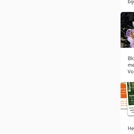
bij
Bl
me
Vo
He