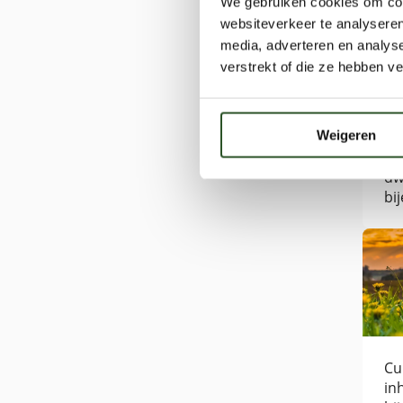
We gebruiken cookies om cont
websiteverkeer te analyseren
media, adverteren en analys
verstrekt of die ze hebben v
Weigeren
Kij
dw
bij
Va
ap
Cu
in