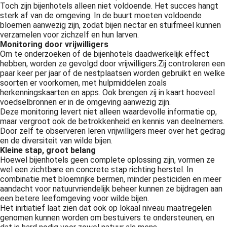
Toch zijn bijenhotels alleen niet voldoende. Het succes hangt
sterk af van de omgeving. In de buurt moeten voldoende
bloemen aanwezig zijn, zodat bijen nectar en stuifmeel kunnen
verzamelen voor zichzelf en hun larven.
Monitoring door vrijwilligers
Om te onderzoeken of de bijenhotels daadwerkelijk effect
hebben, worden ze gevolgd door vrijwilligers.
Zij controleren een
paar keer per jaar of de nestplaatsen worden gebruikt en welke
soorten er voorkomen, met hulpmiddelen zoals
herkenningskaarten en apps. Ook brengen zij in kaart hoeveel
voedselbronnen er in de omgeving aanwezig zijn.
Deze monitoring levert niet alleen waardevolle informatie op,
maar vergroot ook de betrokkenheid en kennis van deelnemers.
Door zelf te observeren leren vrijwilligers meer over het gedrag
en de diversiteit van wilde bijen.
Kleine stap, groot belang
Hoewel bijenhotels geen complete oplossing zijn, vormen ze
wel een zichtbare en concrete stap richting herstel. In
combinatie met bloemrijke bermen, minder pesticiden en meer
aandacht voor natuurvriendelijk beheer kunnen ze bijdragen aan
een betere leefomgeving voor wilde bijen.
Het initiatief laat zien dat ook op lokaal niveau maatregelen
genomen kunnen worden om bestuivers te ondersteunen, en