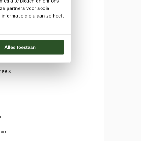
 media te bieden en om ons
ze partners voor social
nformatie die u aan ze heeft
.30 tot 18.30 uur in het
live gestreamd
.
Alles toestaan
unt via
PIFWORLD
een gift
ngels
n
min