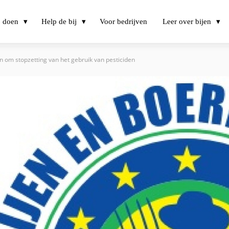
j doen
Help de bij
Voor bedrijven
Leer over bijen
 om stopzetting van het gebruik van pesticiden