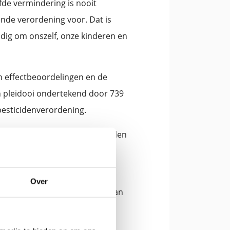
fde vermindering is nooit
nde verordening voor. Dat is
dig om onszelf, onze kinderen en
an effectbeoordelingen en de
n pleidooi ondertekend door 739
pesticidenverordening.
oe hij het gebruik van pesticiden
n 80 hectare, zonder
jn werklast verminderde.
Over
ven in de laatste resultaten van
et cocktaileffect van
u.