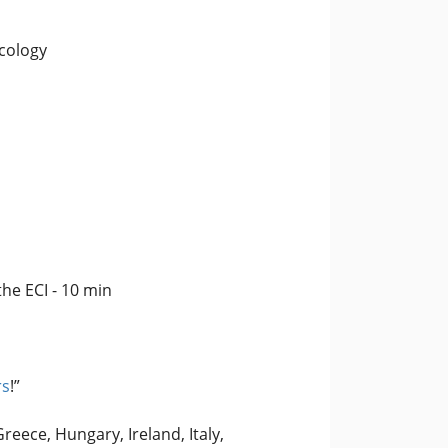
ecology
he ECI - 10 min
rs
!”
Greece, Hungary, Ireland, Italy,