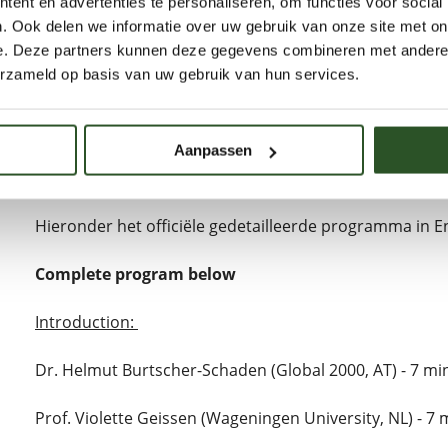
ent en advertenties te personaliseren, om functies voor social
. Ook delen we informatie over uw gebruik van onze site met on
Praktisch
e. Deze partners kunnen deze gegevens combineren met andere i
erzameld op basis van uw gebruik van hun services.
De hoorzitting vindt plaats op dinsdag 24 januari van 14
Europees Parlement in Brussel. Het evenement wordt
Aanpassen
Wil je de Bijenstichting steunen in deze actie? Je k
doen.
Hieronder het officiële gedetailleerde programma in E
Complete program below
Introduction:
Dr. Helmut Burtscher-Schaden (Global 2000, AT) - 7 mi
Prof. Violette Geissen (Wageningen University, NL) - 7 