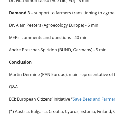
Dr. Noa Simon Delso (Bee Life, EU) - 5 min
Demand 3
– support to farmers transitioning to agro
Dr. Alain Peeters (Agroecology Europe) - 5 min
MEPs' comments and questions - 40 min
Andre Prescher-Spiridon (BUND, Germany) - 5 min
Conclusion
Martin Dermine (PAN Europe), main representative of t
Q&A
ECI: European Citizens’ Initiative “
Save Bees and Farme
(*) Austria, Bulgaria, Croatia, Cyprus, Estonia, Finland, 