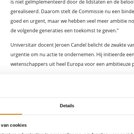
is niet geïmplementeerd door de lidstaten en de beloo
gerealiseerd. Daarom stelt de Commissie nu een binde
goed en urgent, maar we hebben veel meer ambitie no
de volgende generaties een toekomst te geven.”
Universitair docent Jeroen Candel belicht de zwakte v
urgentie om nu actie te ondernemen. Hij initieerde ee
wetenschappers uit heel Europa voor een ambitieuze 
De Franse boer Jean-Bertrand Lozier zal benadrukken h
met 80% heeft verminderd op zijn akkerbouwbedrijf va
productieverlies, terwijl hij zijn winst verhoogde en zi
Details
Bodemkundige professor Violette Geissen zal inzicht ge
onderzoek naar residuen van bestrijdingsmiddelen en h
 van cookies
bestrijdingsmiddelen op onze gezondheid en het milie