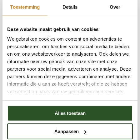
Bekijk ook
Toestemming
Details
Over
Save bees and farmers
Deze website maakt gebruik van cookies
We gebruiken cookies om content en advertenties te
personaliseren, om functies voor social media te bieden
en om ons websiteverkeer te analyseren. Ook delen we
Reacties
informatie over uw gebruik van onze site met onze
partners voor social media, adverteren en analyse. Deze
partners kunnen deze gegevens combineren met andere
informatie die u aan ze heeft verstrekt of die ze hebben
verzameld op basis van uw gebruik van hun services.
Categorieën
Alles toestaan
Opinie
Nieuwsberichten
Bestrijdingsmiddelen
Aanpassen
Evenementen en markten