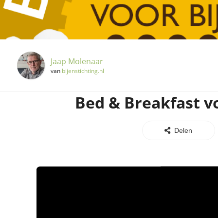
Jaap Molenaar
van
bijenstichting.nl
Bed & Breakfast v
Delen