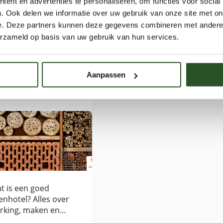
ent en advertenties te personaliseren, om functies voor social
inspireren om bewuster om te gaan met natuur en zelf bij te
. Ook delen we informatie over uw gebruik van onze site met on
e. Deze partners kunnen deze gegevens combineren met andere i
leefomgeving. Als auteur deelt Jaap toegankelijke en inhoudel
erzameld op basis van uw gebruik van hun services.
hommels, biodiversiteit, natuurinclusief tuinieren en het b
voedselvoorziening en ecosystemen. Daarnaast verzorgt hij
tionale
excursies over bijen en natuurbeleving.Met zijn blogs wil 
Aanpassen
jenstrategie: gemiste
te gaan met natuur en zelf bij te dragen aan een bijvriendel
ns!
t is een goed
jenhotel? Alles over
rking, maken en
aatsen