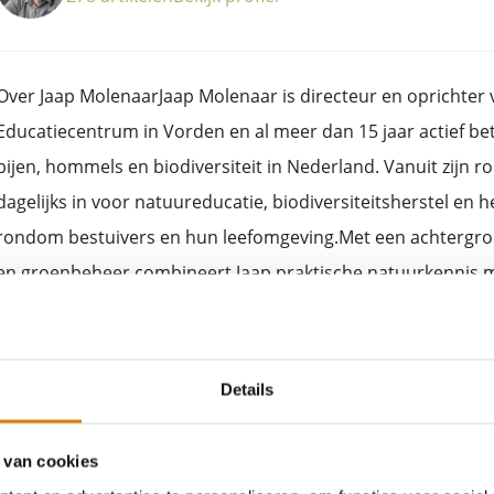
Over Jaap MolenaarJaap Molenaar is directeur en oprichter v
Educatiecentrum in Vorden en al meer dan 15 jaar actief be
bijen, hommels en biodiversiteit in Nederland. Vanuit zijn rol
dagelijks in voor natuureducatie, biodiversiteitsherstel en
rondom bestuivers en hun leefomgeving.Met een achtergron
en groenbeheer combineert Jaap praktische natuurkennis me
onderzoek en organisatieontwikkeling. Eerder vervulde hij 
groensector, plantenveredeling en laboratoriumonderzoek, 
en duurzame ontwikkeling centraal stonden.Als auteur deelt 
Details
kennis over wilde bijen, hommels, biodiversiteit, natuurincl
Bekijk ook
bestuivers voor onze voedselvoorziening en ecosystemen. D
 van cookies
lezingen, workshops en excursies over bijen en natuurbelevi