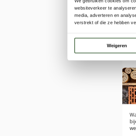
We gebruiken cookies om cont
websiteverkeer te analyseren
media, adverteren en analys
verstrekt of die ze hebben v
Na
Weigeren
Bi
ka
Wa
bi
we
pl