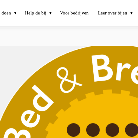
j doen
Help de bij
Voor bedrijven
Leer over bijen