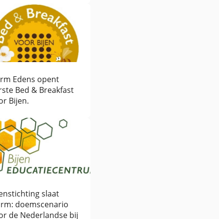
rm Edens opent
rste Bed & Breakfast
or Bijen.
jenstichting slaat
arm: doemscenario
or de Nederlandse bij