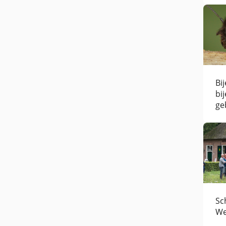
Bi
bi
ge
Sc
We