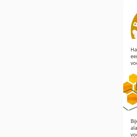
Ha
ee
vo
Bi
al
vo