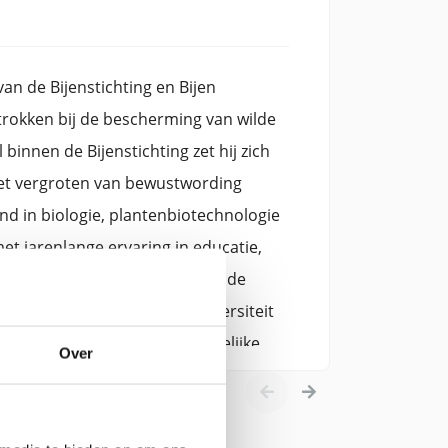
an de Bijenstichting en Bijen
trokken bij de bescherming van wilde
 binnen de Bijenstichting zet hij zich
 het vergroten van bewustwording
d in biologie, plantenbiotechnologie
t jarenlange ervaring in educatie,
leidinggevende functies binnen de
waarbij natuurbeheer, biodiversiteit
Jaap toegankelijke en inhoudelijke
Over
usief tuinieren en het belang van
aarnaast verzorgt hij regelmatig
ng.Met zijn blogs wil Jaap mensen