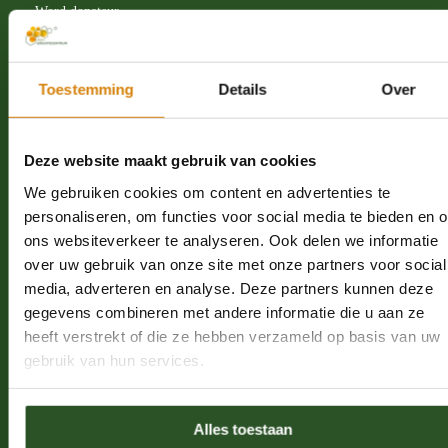
Word donateur
Word ambassadeur
Webshop
Toestemming
Details
Over
Word vrijwilliger
Proeflidmaatschap
Deze website maakt gebruik van cookies
Leer over bijen
We gebruiken cookies om content en advertenties te
Schrijf je in voor de nieuwsbrief
personaliseren, om functies voor social media te bieden en 
Nalatenschap
ons websiteverkeer te analyseren. Ook delen we informatie
over uw gebruik van onze site met onze partners voor social
Word een bijenkenner
media, adverteren en analyse. Deze partners kunnen deze
gegevens combineren met andere informatie die u aan ze
Solitaire bijen
heeft verstrekt of die ze hebben verzameld op basis van uw
Hommels
gebruik van hun services.
Honingbijen
Bijensterfte
Alles toestaan
Nestelgelegenheid