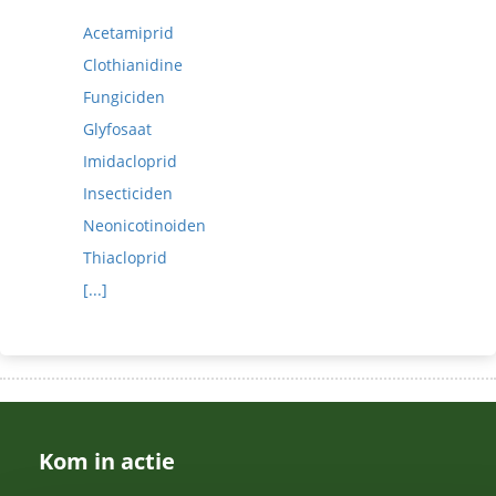
Acetamiprid
Clothianidine
Fungiciden
Glyfosaat
Imidacloprid
Insecticiden
Neonicotinoiden
Thiacloprid
[...]
Kom in actie