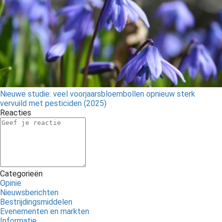
Nieuwe studie: veel voorjaarsbloembollen opnieuw sterk
vervuild met pesticiden (2025)
Reacties
Categorieën
Opinie
Nieuwsberichten
Bestrijdingsmiddelen
Evenementen en markten
Informatie