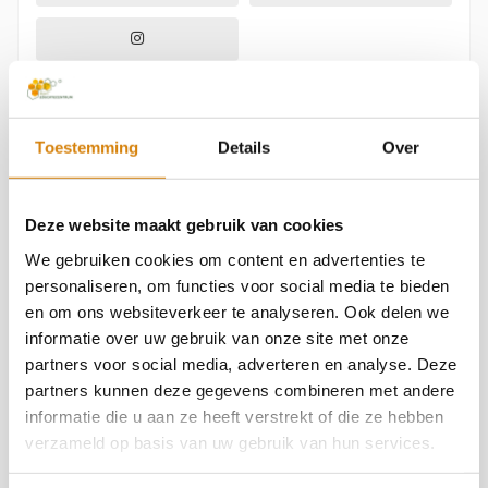
Over Jaap MolenaarJaap Molenaar is directeur en
Toestemming
Details
Over
oprichter van de Bijenstichting en Bijen
Educatiecentrum in Vorden en al meer dan 15 jaar
Deze website maakt gebruik van cookies
actief betrokken bij de bescherming van wilde
We gebruiken cookies om content en advertenties te
bijen, hommels en biodiversiteit in Nederland.
personaliseren, om functies voor social media te bieden
Vanuit zijn rol binnen de Bijenstichting zet hij zich
en om ons websiteverkeer te analyseren. Ook delen we
informatie over uw gebruik van onze site met onze
dagelijks in voor natuureducatie,
partners voor social media, adverteren en analyse. Deze
biodiversiteitsherstel en het vergroten van
partners kunnen deze gegevens combineren met andere
bewustwording rondom bestuivers en hun
informatie die u aan ze heeft verstrekt of die ze hebben
Bekijk ook
verzameld op basis van uw gebruik van hun services.
leefomgeving.Met een achtergrond in biologie,
Reacties
plantenbiotechnologie en groenbeheer