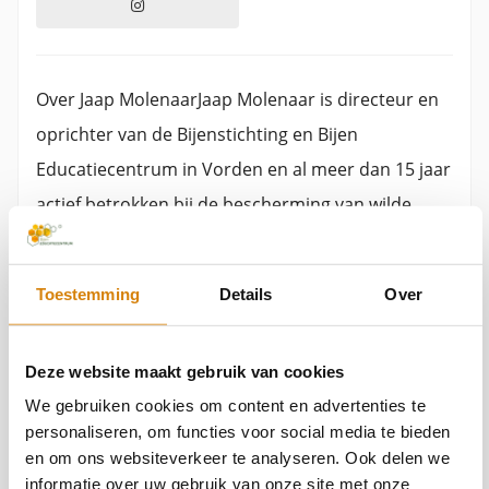
Over Jaap MolenaarJaap Molenaar is directeur en
oprichter van de Bijenstichting en Bijen
Educatiecentrum in Vorden en al meer dan 15 jaar
actief betrokken bij de bescherming van wilde
bijen, hommels en biodiversiteit in Nederland.
Vanuit zijn rol binnen de Bijenstichting zet hij zich
Toestemming
Details
Over
dagelijks in voor natuureducatie,
biodiversiteitsherstel en het vergroten van
Deze website maakt gebruik van cookies
bewustwording rondom bestuivers en hun
We gebruiken cookies om content en advertenties te
Bekijk ook
leefomgeving.Met een achtergrond in biologie,
personaliseren, om functies voor social media te bieden
plantenbiotechnologie en groenbeheer
en om ons websiteverkeer te analyseren. Ook delen we
combineert Jaap praktische natuurkennis met
informatie over uw gebruik van onze site met onze