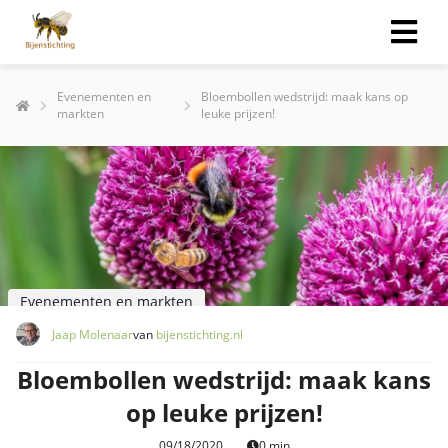
Evenementen en
Bloembollen wedstrijd: maak kans op
markten
leuke prijzen!
Evenementen en markten
Jaap Molenaar
van
bijenstichting.nl
Bloembollen wedstrijd: maak kans
op leuke prijzen!
09/18/2020
0 min