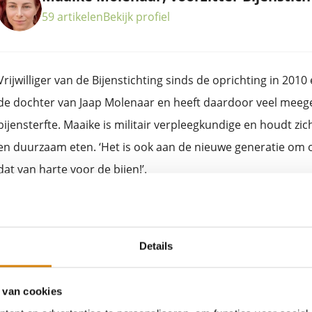
59 artikelen
Bekijk profiel
Vrijwilliger van de Bijenstichting sinds de oprichting in 2010 
de dochter van Jaap Molenaar en heeft daardoor veel meege
bijensterfte. Maaike is militair verpleegkundige en houdt zich 
en duurzaam eten. ‘Het is ook aan de nieuwe generatie om 
dat van harte voor de bijen!’.
 ook
Details
 van cookies