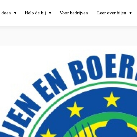
j doen
Help de bij
Voor bedrijven
Leer over bijen