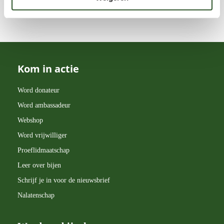
Kleine tuinen blog
belang van bestuivers voor onze
voedselvoorziening en ecosystemen. Daarnaast
verzorgt hij regelmatig lezingen, workshops en
excursies over bijen en natuurbeleving.Met zijn
Kom in actie
blogs wil Jaap mensen inspireren om bewuster om
te gaan met natuur en zelf bij te dragen aan een
Word donateur
bijvriendelijke leefomgeving.
Word ambassadeur
Webshop
Word vrijwilliger
Proeflidmaatschap
Leer over bijen
Schrijf je in voor de nieuwsbrief
Nalatenschap