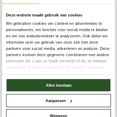
waarbij natuurbeheer, biodiversiteit en duurzame
ontwikkeling centraal stonden.Als auteur deelt
Deze website maakt gebruik van cookies
Jaap toegankelijke en inhoudelijke kennis over
We gebruiken cookies om content en advertenties te
wilde bijen, hommels, biodiversiteit,
personaliseren, om functies voor social media te bieden
en om ons websiteverkeer te analyseren. Ook delen we
natuurinclusief tuinieren en het belang van
informatie over uw gebruik van onze site met onze
bestuivers voor onze voedselvoorziening en
partners voor social media, adverteren en analyse. Deze
Categorieën
ecosystemen. Daarnaast verzorgt hij regelmatig
partners kunnen deze gegevens combineren met andere
informatie die u aan ze heeft verstrekt of die ze hebben
lezingen, workshops en excursies over bijen en
verzameld op basis van uw gebruik van hun services.
natuurbeleving.Met zijn blogs wil Jaap mensen
Opinie
Nieuwsberichten
inspireren om bewuster om te gaan met natuur
Bestrijdingsmiddelen
Alles toestaan
en zelf bij te dragen aan een bijvriendelijke
Evenementen en markten
leefomgeving. Als auteur deelt Jaap toegankelijke
Informatie
Aanpassen
Bijenportretten
en inhoudelijke kennis over wilde bijen, hommels,
Bijenbalkon blog
biodiversiteit, natuurinclusief tuinieren en het
Blog
Weigeren