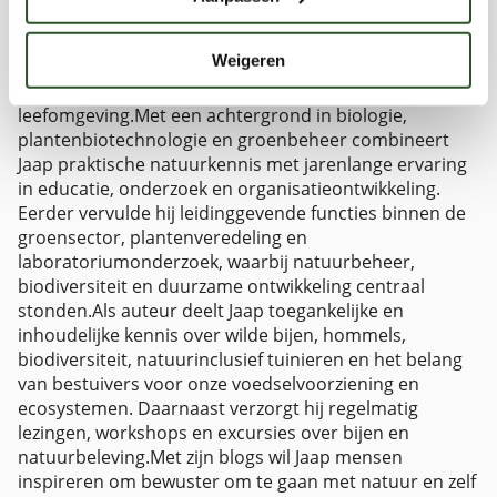
hommels en biodiversiteit in Nederland. Vanuit zijn rol
binnen de Bijenstichting zet hij zich dagelijks in voor
Weigeren
natuureducatie, biodiversiteitsherstel en het vergroten
van bewustwording rondom bestuivers en hun
leefomgeving.Met een achtergrond in biologie,
plantenbiotechnologie en groenbeheer combineert
Jaap praktische natuurkennis met jarenlange ervaring
in educatie, onderzoek en organisatieontwikkeling.
Eerder vervulde hij leidinggevende functies binnen de
groensector, plantenveredeling en
laboratoriumonderzoek, waarbij natuurbeheer,
biodiversiteit en duurzame ontwikkeling centraal
stonden.Als auteur deelt Jaap toegankelijke en
inhoudelijke kennis over wilde bijen, hommels,
biodiversiteit, natuurinclusief tuinieren en het belang
van bestuivers voor onze voedselvoorziening en
ecosystemen. Daarnaast verzorgt hij regelmatig
lezingen, workshops en excursies over bijen en
natuurbeleving.Met zijn blogs wil Jaap mensen
inspireren om bewuster om te gaan met natuur en zelf