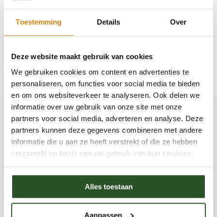
Neonicotinoiden
(de gifstoffen waar bijen van
dood gaan).
Struiken/bomen te planten. Er deze planten
Toestemming
Details
Over
leveren veel voedsel.
Gewoon je gazon niet of nog maar 1x in het
najaar maaien levert i.p.v. saai groen gras een
Deze website maakt gebruik van cookies
veld waarin steeds meer bloemen verschijnen. (Je
We gebruiken cookies om content en advertenties te
moet wel wat geduld hebben).
personaliseren, om functies voor social media te bieden
en om ons websiteverkeer te analyseren. Ook delen we
informatie over uw gebruik van onze site met onze
partners voor social media, adverteren en analyse. Deze
partners kunnen deze gegevens combineren met andere
informatie die u aan ze heeft verstrekt of die ze hebben
Jaap Molenaar
verzameld op basis van uw gebruik van hun services.
278 artikelen
Bekijk profiel
website
Over Jaap MolenaarJaap Molenaar is directeur en
Alles toestaan
oprichter van de Bijenstichting en Bijen
Educatiecentrum in Vorden en al meer dan 15 jaar
actief betrokken bij de bescherming van wilde bijen,
Aanpassen