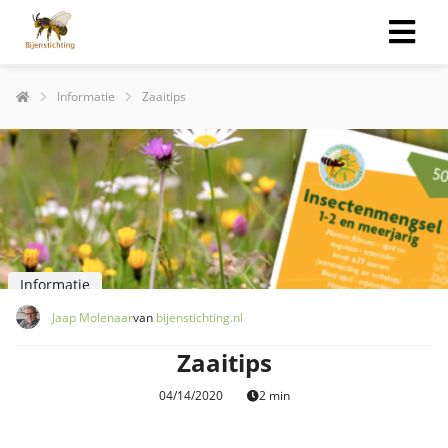
Informatie
Zaaitips
Informatie
Jaap Molenaar
van
bijenstichting.nl
Zaaitips
04/14/2020
2 min