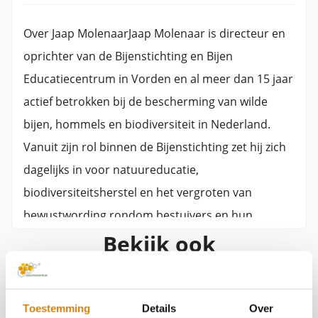
Over Jaap MolenaarJaap Molenaar is directeur en
oprichter van de Bijenstichting en Bijen
Educatiecentrum in Vorden en al meer dan 15 jaar
actief betrokken bij de bescherming van wilde
bijen, hommels en biodiversiteit in Nederland.
Vanuit zijn rol binnen de Bijenstichting zet hij zich
dagelijks in voor natuureducatie,
biodiversiteitsherstel en het vergroten van
bewustwording rondom bestuivers en hun
Bekijk ook
leefomgeving.Met een achtergrond in biologie,
plantenbiotechnologie en groenbeheer
combineert Jaap praktische natuurkennis met
Op zoek naar wilde / verwilderde
jarenlange ervaring in educatie, onderzoek en
Toestemming
Details
Over
bijenvolken