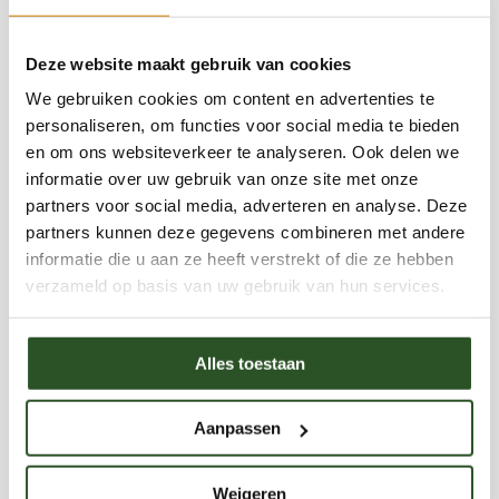
organisatieontwikkeling. Eerder vervulde hij
leidinggevende functies binnen de groensector,
Deze website maakt gebruik van cookies
Reacties
plantenveredeling en laboratoriumonderzoek,
We gebruiken cookies om content en advertenties te
waarbij natuurbeheer, biodiversiteit en duurzame
personaliseren, om functies voor social media te bieden
en om ons websiteverkeer te analyseren. Ook delen we
ontwikkeling centraal stonden.Als auteur deelt
informatie over uw gebruik van onze site met onze
Jaap toegankelijke en inhoudelijke kennis over
partners voor social media, adverteren en analyse. Deze
wilde bijen, hommels, biodiversiteit,
partners kunnen deze gegevens combineren met andere
informatie die u aan ze heeft verstrekt of die ze hebben
natuurinclusief tuinieren en het belang van
verzameld op basis van uw gebruik van hun services.
bestuivers voor onze voedselvoorziening en
Categorieën
Opinie
ecosystemen. Daarnaast verzorgt hij regelmatig
Nieuwsberichten
Alles toestaan
lezingen, workshops en excursies over bijen en
Bestrijdingsmiddelen
Evenementen en markten
natuurbeleving.Met zijn blogs wil Jaap mensen
Informatie
Aanpassen
inspireren om bewuster om te gaan met natuur
Bijenportretten
Bijenbalkon blog
en zelf bij te dragen aan een bijvriendelijke
Weigeren