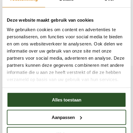
Leer hen hoe planten groeien en bloeien, en waarom
bijen zo belangrijk zijn voor dit proces.
Deze website maakt gebruik van cookies
We gebruiken cookies om content en advertenties te
Door deze tips in overweging te nemen, kun je
personaliseren, om functies voor social media te bieden
genieten van een bijvriendelijke tuin en tegelijkertijd
en om ons websiteverkeer te analyseren. Ook delen we
informatie over uw gebruik van onze site met onze
ook de kleintjes veilig houden!
partners voor social media, adverteren en analyse. Deze
partners kunnen deze gegevens combineren met andere
informatie die u aan ze heeft verstrekt of die ze hebben
verzameld op basis van uw gebruik van hun services.
Alles toestaan
Maxime Visser
30 artikelen
Bekijk profiel
Aanpassen
Mijn naam is Maxime Visser en ik ben 29 jaar. Ik ben als
vrijwilliger bij de bijenstichting gestart omdat ik zag dat
tuinen steeds meer aan het verstenen zijn. Zeker in de