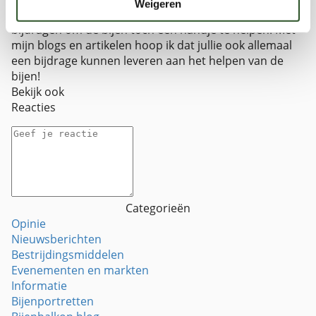
Weigeren
stad! Via de bijenstichting wil ik graag mijn steentje
bijdragen om de bijen toch een handje te helpen. Met
mijn blogs en artikelen hoop ik dat jullie ook allemaal
een bijdrage kunnen leveren aan het helpen van de
bijen!
Bekijk ook
Reacties
Categorieën
Opinie
Nieuwsberichten
Bestrijdingsmiddelen
Evenementen en markten
Informatie
Bijenportretten