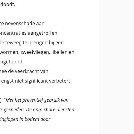
 doodt.
rote nevenschade aan
concentraties aangetroffen
e teweeg te brengen bij een
nwormen, zweefvliegen, libellen en
aangetoond.
ee de veerkracht van
engst niet significant verbetert
: “
Met het preventief gebruik van
ers gesneden. De onmisbare diensten
 kringlopen in bodem door