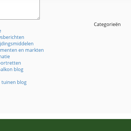
Categorieën
e
sberichten
ijdingsmiddelen
menten en markten
matie
portretten
balkon blog
e tuinen blog