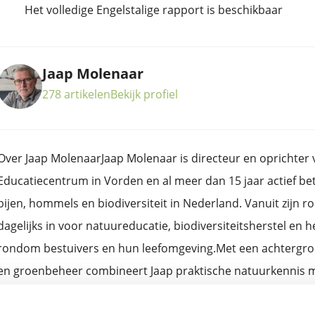
Het volledige Engelstalige rapport is beschikbaar
Jaap Molenaar
278 artikelen
Bekijk profiel
Over Jaap MolenaarJaap Molenaar is directeur en oprichter v
Educatiecentrum in Vorden en al meer dan 15 jaar actief be
bijen, hommels en biodiversiteit in Nederland. Vanuit zijn rol
dagelijks in voor natuureducatie, biodiversiteitsherstel en
rondom bestuivers en hun leefomgeving.Met een achtergron
en groenbeheer combineert Jaap praktische natuurkennis me
onderzoek en organisatieontwikkeling. Eerder vervulde hij 