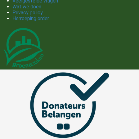
Veelgestelde vragen
Wat we doen
Privacy policy
Herroeping order