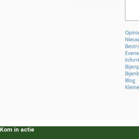
Opini
Nieuw
Bestr
Evene
Infor
Bijen
Bijen
Blog
Klein
Kom in actie