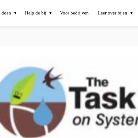
j doen
Help de bij
Voor bedrijven
Leer over bijen