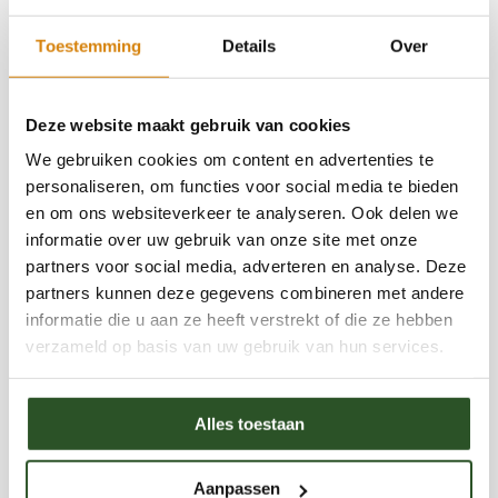
Bekijk ook
leefomgeving.Met een achtergrond in biologie,
plantenbiotechnologie en groenbeheer
Toestemming
Details
Over
combineert Jaap praktische natuurkennis met
Is het moratorium van drie
jarenlange ervaring in educatie, onderzoek en
neonicotinoïden een doorbraak of
Deze website maakt gebruik van cookies
organisatieontwikkeling. Eerder vervulde hij
niet?
We gebruiken cookies om content en advertenties te
leidinggevende functies binnen de groensector,
personaliseren, om functies voor social media te bieden
plantenveredeling en laboratoriumonderzoek,
en om ons websiteverkeer te analyseren. Ook delen we
Reacties
informatie over uw gebruik van onze site met onze
waarbij natuurbeheer, biodiversiteit en duurzame
partners voor social media, adverteren en analyse. Deze
ontwikkeling centraal stonden.Als auteur deelt
partners kunnen deze gegevens combineren met andere
Jaap toegankelijke en inhoudelijke kennis over
informatie die u aan ze heeft verstrekt of die ze hebben
verzameld op basis van uw gebruik van hun services.
wilde bijen, hommels, biodiversiteit,
natuurinclusief tuinieren en het belang van
Alles toestaan
bestuivers voor onze voedselvoorziening en
Categorieën
Opinie
ecosystemen. Daarnaast verzorgt hij regelmatig
Nieuwsberichten
Aanpassen