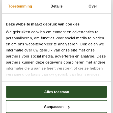
organisatieontwikkeling. Eerder vervulde hij
Toestemming
Details
Over
leidinggevende functies binnen de groensector,
Reacties
plantenveredeling en laboratoriumonderzoek,
Deze website maakt gebruik van cookies
waarbij natuurbeheer, biodiversiteit en duurzame
We gebruiken cookies om content en advertenties te
ontwikkeling centraal stonden.Als auteur deelt
personaliseren, om functies voor social media te bieden
Jaap toegankelijke en inhoudelijke kennis over
en om ons websiteverkeer te analyseren. Ook delen we
informatie over uw gebruik van onze site met onze
wilde bijen, hommels, biodiversiteit,
partners voor social media, adverteren en analyse. Deze
natuurinclusief tuinieren en het belang van
partners kunnen deze gegevens combineren met andere
bestuivers voor onze voedselvoorziening en
informatie die u aan ze heeft verstrekt of die ze hebben
Categorieën
verzameld op basis van uw gebruik van hun services.
ecosystemen. Daarnaast verzorgt hij regelmatig
lezingen, workshops en excursies over bijen en
Opinie
Alles toestaan
natuurbeleving.Met zijn blogs wil Jaap mensen
Nieuwsberichten
Bestrijdingsmiddelen
inspireren om bewuster om te gaan met natuur
Evenementen en markten
Aanpassen
en zelf bij te dragen aan een bijvriendelijke
Informatie