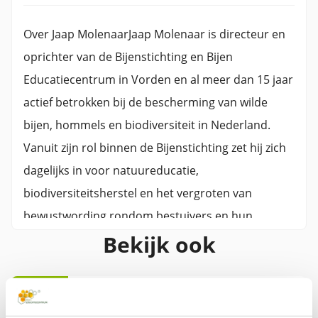
Over Jaap MolenaarJaap Molenaar is directeur en
oprichter van de Bijenstichting en Bijen
Educatiecentrum in Vorden en al meer dan 15 jaar
actief betrokken bij de bescherming van wilde
bijen, hommels en biodiversiteit in Nederland.
Vanuit zijn rol binnen de Bijenstichting zet hij zich
dagelijks in voor natuureducatie,
biodiversiteitsherstel en het vergroten van
bewustwording rondom bestuivers en hun
Bekijk ook
leefomgeving.Met een achtergrond in biologie,
plantenbiotechnologie en groenbeheer
combineert Jaap praktische natuurkennis met
Biotuinwijzer, inspiratie voor de
jarenlange ervaring in educatie, onderzoek en
biologische tuin