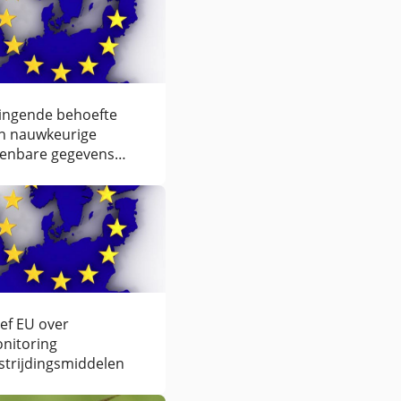
ingende behoefte
n nauwkeurige
enbare gegevens
er het gebruik van
sticiden in heel
ropa
ief EU over
nitoring
strijdingsmiddelen