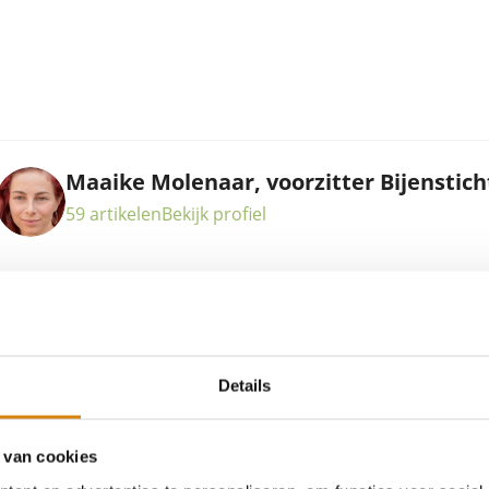
Maaike Molenaar, voorzitter Bijenstich
59 artikelen
Bekijk profiel
Vrijwilliger van de Bijenstichting sinds de oprichting in 2010 
de dochter van Jaap Molenaar en heeft daardoor veel meege
bijensterfte. Maaike is militair verpleegkundige en houdt zich 
en duurzaam eten. ‘Het is ook aan de nieuwe generatie om 
dat van harte voor de bijen!’.
Details
 ook
 van cookies