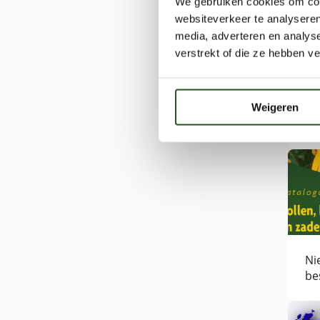
We gebruiken cookies om cont
websiteverkeer te analyseren
media, adverteren en analys
verstrekt of die ze hebben v
Eu
ve
Weigeren
to
be
Ni
be