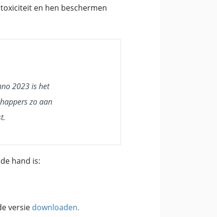
 toxiciteit en hen beschermen
nno 2023 is het
chappers zo aan
t.
 de hand is:
de versie
downloaden.