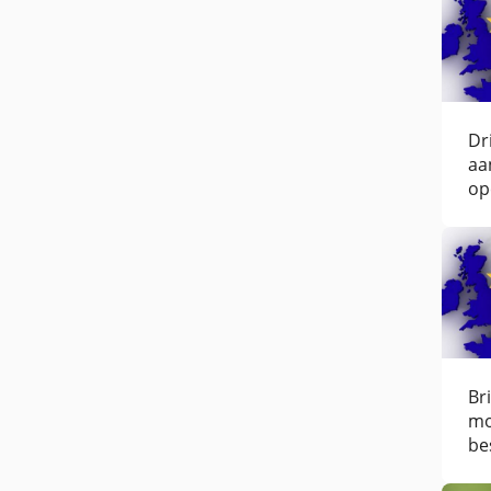
Dr
aa
op
ov
pe
Eu
Br
mo
be