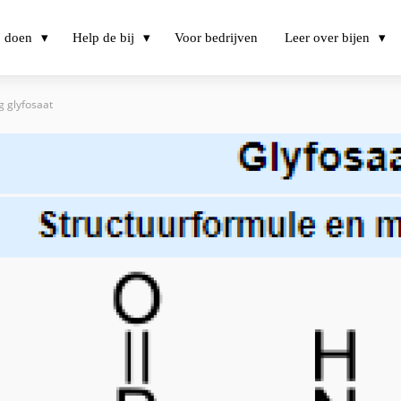
j doen
Help de bij
Voor bedrijven
Leer over bijen
g glyfosaat