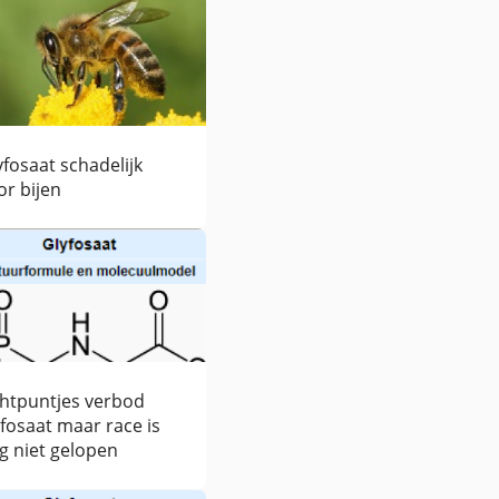
yfosaat schadelijk
or bijen
chtpuntjes verbod
yfosaat maar race is
g niet gelopen