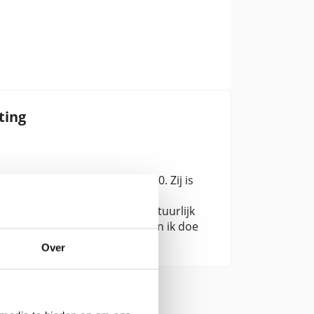
ting
en voorzitter sinds januari 2020. Zij is
kregen over de bijen en de
in haar vrije tijd bezig met natuurlijk
op te komen voor de natuur, en ik doe
Over