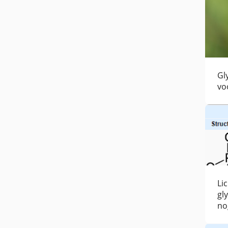
Gl
vo
Li
gl
no