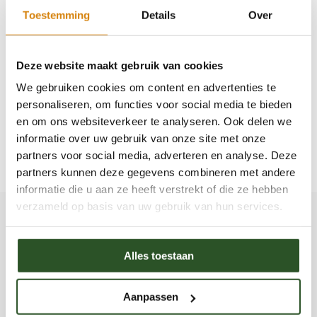
samenleving wordt betaald, als de vervuiler wordt
Toestemming
Details
Over
vervolgd... Dit is een kwestie van verstandige politieke
beslissingen. Samen kunnen we deze verandering tot
Deze website maakt gebruik van cookies
stand brengen. Voor ons, onze kinderen en de
We gebruiken cookies om content en advertenties te
generaties na ons.
personaliseren, om functies voor social media te bieden
en om ons websiteverkeer te analyseren. Ook delen we
Op deze pagina kunt u alles lezen hoe u in actie kunt
informatie over uw gebruik van onze site met onze
partners voor social media, adverteren en analyse. Deze
komen.
partners kunnen deze gegevens combineren met andere
informatie die u aan ze heeft verstrekt of die ze hebben
verzameld op basis van uw gebruik van hun services.
Alles toestaan
Maaike Molenaar, voorzitter Bijenstichting
Aanpassen
59 artikelen
Bekijk profiel