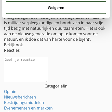
Vrijwilliger van de Bijenstichting sinds de oprichting in
2010 en voorzitter sinds januari 2020. Zij is de dochter
Weigeren
van Jaap Molenaar en heeft daardoor veel
meegekregen over de bijen en de bijensterfte. Maaike
is militair verpleegkundige en houdt zich in haar vrije
tijd bezig met natuurlijk en duurzaam eten. ‘Het is ook
aan de nieuwe generatie om op te komen voor de
natuur, en ik doe dat van harte voor de bijen!’.
Bekijk ook
Reacties
Categorieën
Opinie
Nieuwsberichten
Bestrijdingsmiddelen
Evenementen en markten