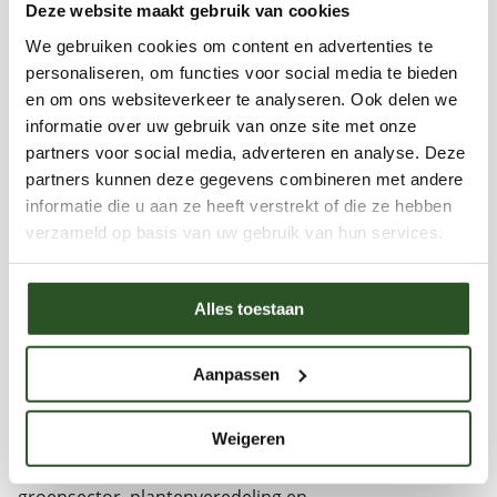
Deze website maakt gebruik van cookies
We gebruiken cookies om content en advertenties te
personaliseren, om functies voor social media te bieden
en om ons websiteverkeer te analyseren. Ook delen we
Jaap Molenaar
informatie over uw gebruik van onze site met onze
278 artikelen
Bekijk profiel
partners voor social media, adverteren en analyse. Deze
website
Over Jaap MolenaarJaap Molenaar is directeur en
partners kunnen deze gegevens combineren met andere
oprichter van de Bijenstichting en Bijen
informatie die u aan ze heeft verstrekt of die ze hebben
Educatiecentrum in Vorden en al meer dan 15 jaar
verzameld op basis van uw gebruik van hun services.
actief betrokken bij de bescherming van wilde bijen,
hommels en biodiversiteit in Nederland. Vanuit zijn rol
binnen de Bijenstichting zet hij zich dagelijks in voor
Alles toestaan
natuureducatie, biodiversiteitsherstel en het vergroten
van bewustwording rondom bestuivers en hun
leefomgeving.Met een achtergrond in biologie,
Aanpassen
plantenbiotechnologie en groenbeheer combineert
Jaap praktische natuurkennis met jarenlange ervaring
Weigeren
in educatie, onderzoek en organisatieontwikkeling.
Eerder vervulde hij leidinggevende functies binnen de