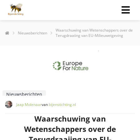
Waarschuwing van Wetenschappers over de
Nieuwsberichten
Terugdraaiing van EU-Milieuwetgeving
Nieuwsberichten
Jaap Molenaar
van
bijenstichting.nl
Waarschuwing van
Wetenschappers over de
Terugdraaiing van EU-