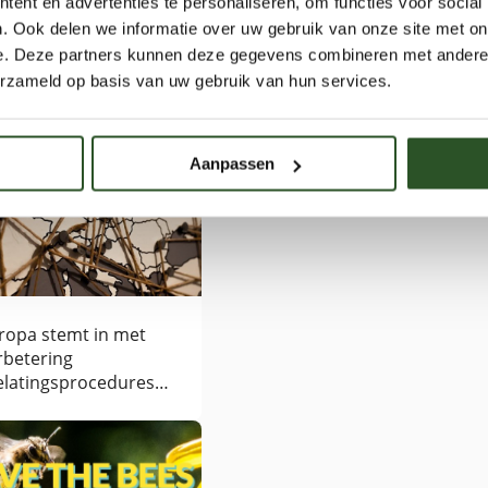
ent en advertenties te personaliseren, om functies voor social
de dochter van Jaap Molenaar en heeft daardoor veel meege
. Ook delen we informatie over uw gebruik van onze site met on
bijensterfte. Maaike is militair verpleegkundige en houdt zich 
en duurzaam eten. ‘Het is ook aan de nieuwe generatie om 
e. Deze partners kunnen deze gegevens combineren met andere i
dat van harte voor de bijen!’.
erzameld op basis van uw gebruik van hun services.
 ook
Aanpassen
ropa stemt in met
rbetering
elatingsprocedures
strijdingsmiddelen.