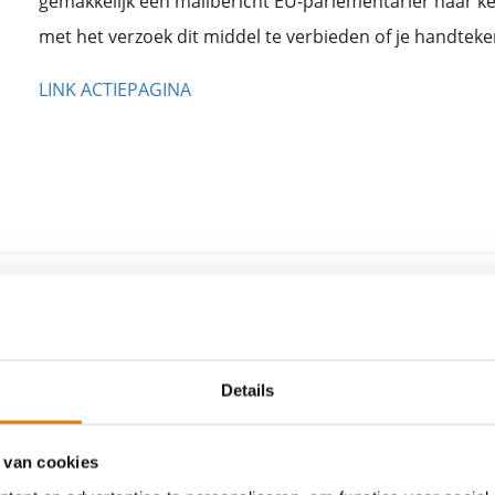
gemakkelijk een mailbericht EU-parlementariër naar k
met het verzoek dit middel te verbieden of je handteke
LINK ACTIEPAGINA
Details
Maaike Molenaar, voorzitter Bijenstichting
59 artikelen
Bekijk profiel
 van cookies
Vrijwilliger van de Bijenstichting sinds de oprichting in 2010 