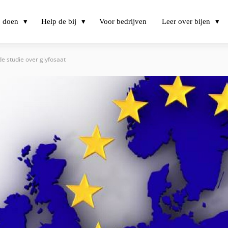
j doen
Help de bij
Voor bedrijven
Leer over bijen
de studie over glyfosaat