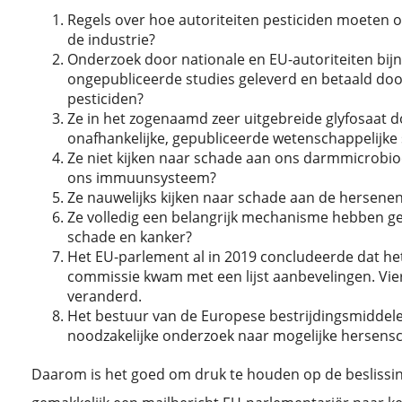
Regels over hoe autoriteiten pesticiden moeten 
de industrie?
Onderzoek door nationale en EU-autoriteiten bijn
ongepubliceerde studies geleverd en betaald do
pesticiden?
Ze in het zogenaamd zeer uitgebreide glyfosaat do
onafhankelijke, gepubliceerde wetenschappelijke
Ze niet kijken naar schade aan ons darmmicrobioo
ons immuunsysteem?
Ze nauwelijks kijken naar schade aan de hersene
Ze volledig een belangrijk mechanisme hebben ge
schade en kanker?
Het EU-parlement al in 2019 concludeerde dat he
commissie kwam met een lijst aanbevelingen. Vier j
veranderd.
Het bestuur van de Europese bestrijdingsmiddele
noodzakelijke onderzoek naar mogelijke hersen
Daarom is het goed om druk te houden op de beslissing