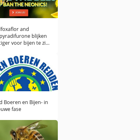
lfoxaflor and
upyradifurone blijken
tiger voor bijen te zijn
n verwacht.
d Boeren en Bijen- in
euwe fase