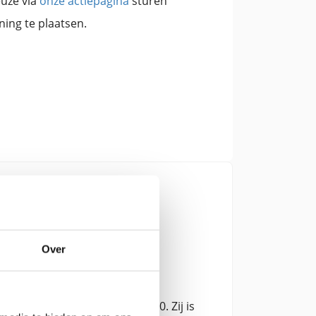
euze via
onze actiepagina
sturen
ning te plaatsen.
Over
en voorzitter sinds januari 2020. Zij is