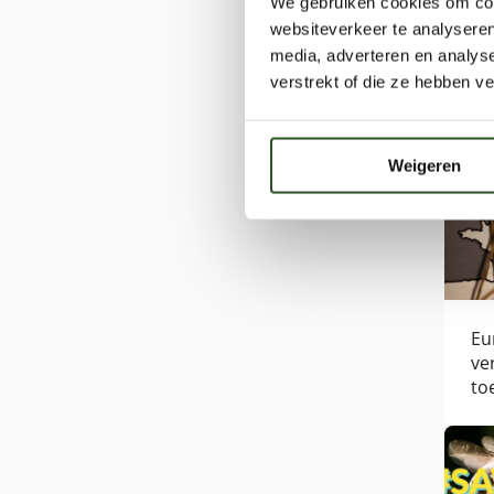
We gebruiken cookies om cont
websiteverkeer te analyseren
media, adverteren en analys
verstrekt of die ze hebben v
Bekijk
Weigeren
Eu
ve
to
be