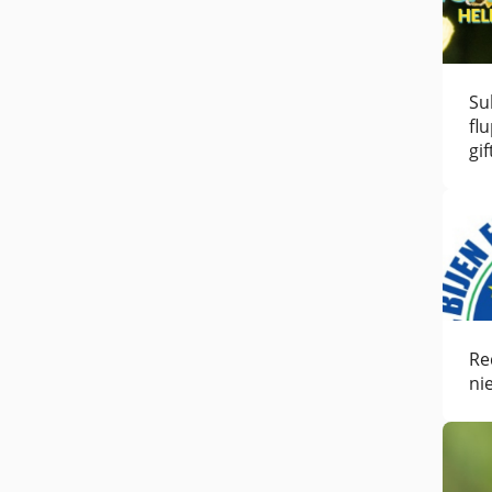
Su
fl
gif
da
Re
ni