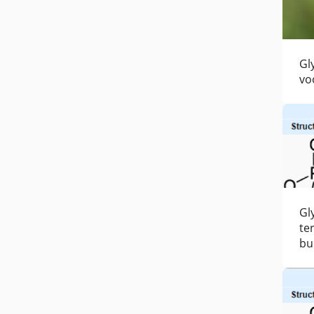
Gl
vo
Gl
te
bu
wo