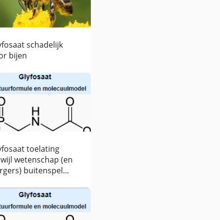
yfosaat schadelijk
or bijen
yfosaat toelating
rwijl wetenschap (en
rgers) buitenspel
rden gezet?