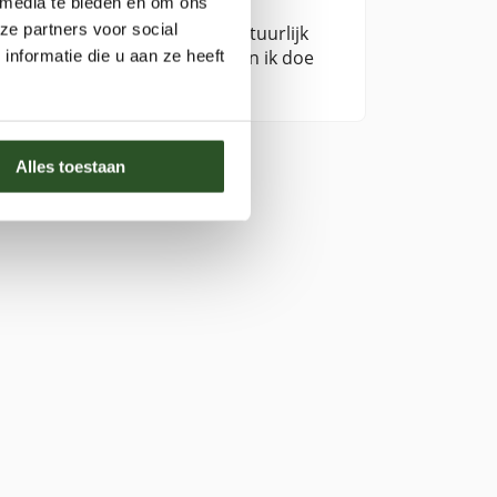
 media te bieden en om ons
kregen over de bijen en de
ze partners voor social
in haar vrije tijd bezig met natuurlijk
op te komen voor de natuur, en ik doe
nformatie die u aan ze heeft
Alles toestaan