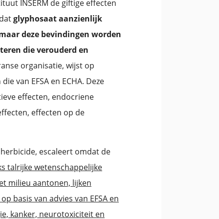
tuut INSERM de giftige effecten
 dat
glyphosaat aanzienlijk
, maar deze bevindingen worden
nteren die verouderd en
anse organisatie, wijst op
n die van EFSA en ECHA. Deze
ieve effecten, endocriene
effecten, effecten op de
 herbicide, escaleert omdat de
 talrijke wetenschappelijke
t milieu aantonen, lijken
 op basis van advies van EFSA en
e, kanker, neurotoxiciteit en