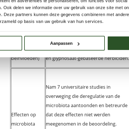
ent en advertenties te personaliseren, om functies voor social
effecten
. Ook delen we informatie over uw gebruik van onze site met on
(veranderingen
e. Deze partners kunnen deze gegevens combineren met andere i
die
erzameld op basis van uw gebruik van hun services.
toekomstige
Nam 5 universitaire studies in
generaties
overweging en observeerde een
Aanpassen
kunnen
epigenetische werking van glyphosaat
beïnvloeden)
en glyphosaat-gebaseerde herbiciden.
Nam 7 universitaire studies in
overweging die deregulatie van de
microbiota aantoonden en betreurde
Effecten op
dat deze effecten niet werden
microbiota
meegenomen in de beoordeling.