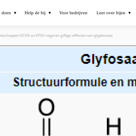
j doen
Help de bij
Voor bedrijven
Leer over bijen
tschappen ECHA en EFSA negeren giftige effecten van glyphosaat