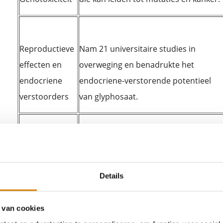
Reproductieve
Nam 21 universitaire studies in
effecten en
overweging en benadrukte het
endocriene
endocriene-verstorende potentieel
verstoorders
van glyphosaat.
Onderzoekt mitochondriale toxiciteit
van glyphosaat en benadrukt
Mitochondriale
mogelijke verbanden met
Details
toxiciteit
neurodegeneratieve pathologieën.
 van cookies
Epigenetische