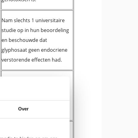
Nam slechts 1 universitaire
studie op in hun beoordeling
en beschouwde dat
glyphosaat geen endocriene
verstorende effecten had.
Beoordeelt geen
Over
mitochondriale toxiciteit.