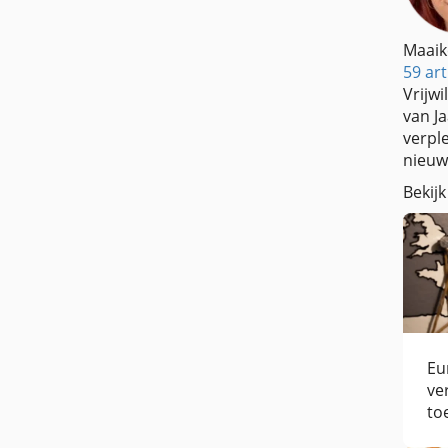
Maaik
59 art
Vrijwi
van J
verple
nieuw
Bekijk
Eu
ve
to
be